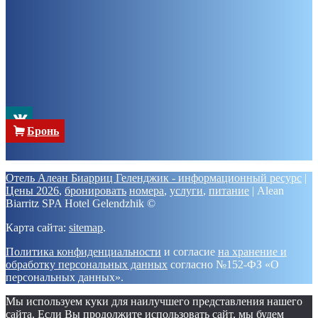
Бронь
Отель Алеан Биарриц Геленджик - информационный ресурс
|
Цены 2026
,
бронировать
номера
,
услуги
,
питание
|
Alean
Biarritz SPA Hotel Gelendzhik ©
Карта сайта:
sitemap
.
Политика конфиденциальности
и согласие
на хранение и
обработку персональных данных
согласно №152-ФЗ «О
персональных данных».
Мы используем куки для наилучшего представления нашего
сайта. Если Вы продолжите использовать сайт, мы будем